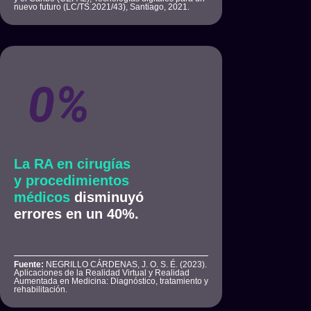
nuevo futuro (LC/TS.2021/43), Santiago, 2021.
0
%
La RA en cirugías
y procedimientos
médicos
disminuyó
errores en un 40%.
Fuente:
NEGRILLO CÁRDENAS, J. O. S. É. (2023).
Aplicaciones de la Realidad Virtual y Realidad
Aumentada en Medicina: Diagnóstico, tratamiento y
rehabilitación.