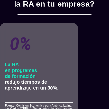
la
RA en tu empresa?
0
%
La RA
en programas
de formación
redujo tiempos de
aprendizaje en un 30%.
Fuente:
Comisión Económica para América Latina
y el Caribe (CEPAL), Tecnologías digitales para un