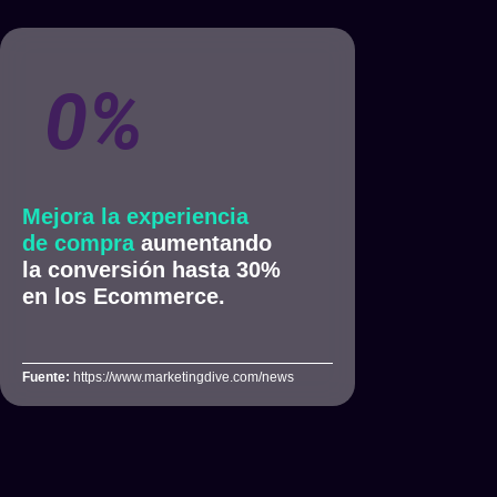
0
%
Mejora la experiencia
de compra
aumentando
la conversión hasta 30%
en los Ecommerce.
Fuente:
https://www.marketingdive.com/news