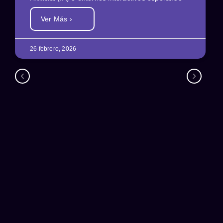
Ver Más ›
26 febrero, 2026
‹
›