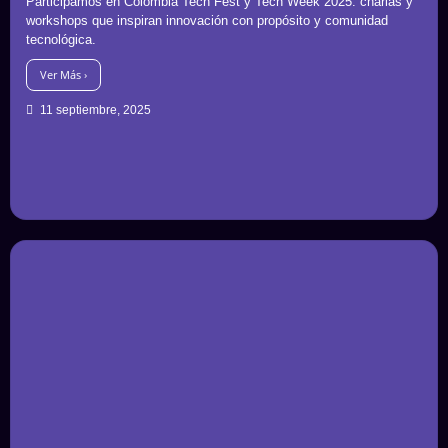
Participamos en Colombia Tech Fest y Tech Week 2025: charlas y
workshops que inspiran innovación con propósito y comunidad
tecnológica.
Ver Más ›
11 septiembre, 2025